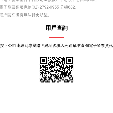
發票客服專線(02) 2792-9955 分機682。
經選擇開立後將無法變更類型。
用戶查詢
按下公司連結到專屬路徑網址後填入託運單號查詢電子發票資訊
電子發票常見問題