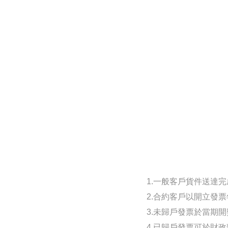
1.一般客戶貨件送達
2.合約客戶以開立發
3.未歸戶發票於當期
4.已歸戶發票可於財