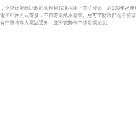
，全統物流經財政部國稅局核准採用「電子發票」於108年起使
電子郵件方式寄發，不再寄送紙本發票。您可至財政部電子發票
有中獎將專人電話通知，並掛號郵寄中獎發票給您。